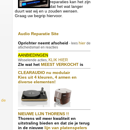
reparaties kan het zijn
dat het wat langer
duurt wat wij en u zouden wensen.
Graag uw begrip hiervoor.
Audio Reparatie Site
Oprichter neemt afscheid
hier
- lees
de
afscheidsmail en reacties
AANBIEDINGEN
KLIK HIER
Wisselende acties,
ZIe wat het
MEEST VERKOCHT
is
CLEARAUDIO nu modulair
Kies uit 4 kleuren, 4 armen en
diverse elementen!
n de
NIEUWE LIJN THORENS !!
Thorens wil meer kwaliteit en
uitstraling bieden en dat zie je terug
in de nieuwe
lijn van platenspelers