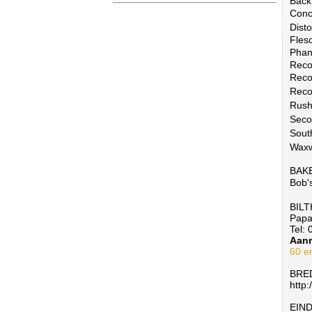
Back 
Conc
Disto
Fles
Phan
Reco
Reco
Reco
Rush
Seco
Sout
Waxw
BAK
Bob's
BIL
Papa
Tel:
Aanr
60 e
BRE
http:
EIN