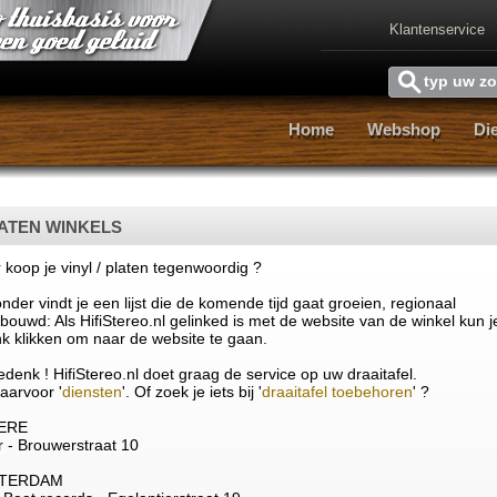
Klantenservice
Home
Webshop
Di
Home
Webshop
Di
ATEN WINKELS
koop je vinyl / platen tegenwoordig ?
nder vindt je een lijst die de komende tijd gaat groeien, regionaal
ouwd: Als HifiStereo.nl gelinked is met de website van de winkel kun j
nk klikken om naar de website te gaan.
denk ! HifiStereo.nl doet graag de service op uw draaitafel.
aarvoor '
diensten
'. Of zoek je iets bij '
draaitafel toebehoren
' ?
ERE
r - Brouwerstraat 10
TERDAM