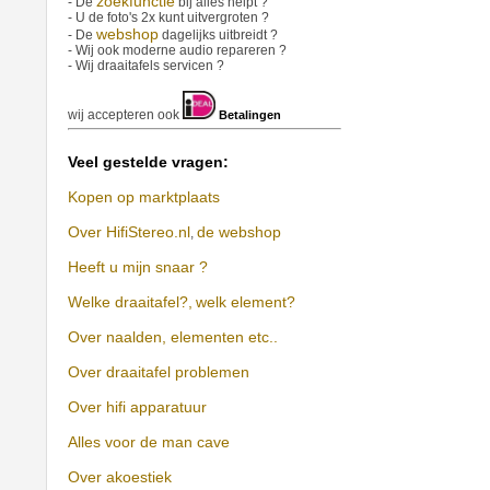
zoekfunctie
- De
bij alles helpt ?
- U de foto's 2x kunt uitvergroten ?
webshop
- De
dagelijks uitbreidt ?
- Wij ook moderne audio repareren ?
- Wij draaitafels servicen ?
wij accepteren ook
Betalingen
Veel gestelde vragen:
Kopen op marktplaats
Over HifiStereo.nl
de webshop
,
Heeft u mijn snaar ?
Welke draaitafel?,
welk element?
Over naalden, elementen etc..
Over draaitafel problemen
Over hifi apparatuur
Alles voor de man cave
Over akoestiek