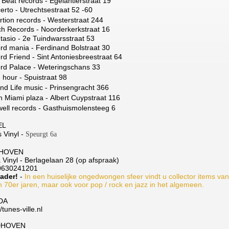
Beat records - Egelantierstraat 19
erto -
Utrechtsestraat 52 -60
rtion records - Westerstraat 244
ch Records - Noorderkerkstraat 16
tasio -
2e Tuindwarsstraat 53
rd mania - Ferdinand Bolstraat 30
rd Friend -
Sint Antoniesbreestraat 64
rd Palace - Weteringschans 33
 hour - Spuistraat 98
nd Life music -
Prinsengracht 366
h Miami plaza -
Albert Cuypstraat 116
ell records -
Gasthuismolensteeg 6
EL
 Vinyl -
Speurgt 6a
THOVEN
 Vinyl - Berlagelaan 28 (op afspraak)
 0630241201
ader!
-
In een huiselijke ongedwongen sfeer vindt u collector items va
n 70er jaren, maar ook voor pop / rock en jazz in het algemeen.
DA
//tunes-ville.nl
DHOVEN