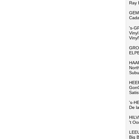
Ray E
GEM
Cada
's-
Viny
Vinyl
GRO
ELPE
HAA
Nort
Subu
HEE
GonG
Sati
's-
De l
HIL
't O
LEE
Big 