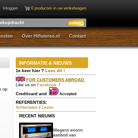
Inloggen
0 producten in uw winkelwagen
ensten
Over Hifistereo.nl
Contact
ensten
Over Hifistereo.nl
Contact
INFORMATIE & NIEUWS
1e keer hier ?
Lees dit !
FOR CUSTOMERS ABROAD
Like us on
Facebook
!
e op
Creditcard and
Accepted
REFERENTIES:
Achterlaten
/
Lezen
RECENT
NIEUWS
Wegens enorm
aanbod van