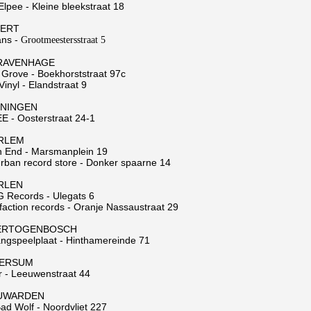
lpee - Kleine bleekstraat 18
ERT
ns -
Grootmeestersstraat 5
GRAVENHAGE
l Grove - Boekhorststraat 97c
Vinyl - Elandstraat 9
NINGEN
E - Oosterstraat 24-1
RLEM
h End - Marsmanplein 19
rban record store - Donker spaarne 14
RLEN
 Records - Ulegats 6
sfaction records - Oranje Nassaustraat 29
HERTOGENBOSCH
angspeelplaat - Hinthamereinde 71
VERSUM
or - Leeuwenstraat 44
UWARDEN
Bad Wolf - Noordvliet 227