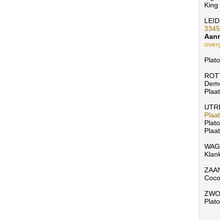
King
LEI
3345
Aanr
over
Plat
ROT
Demo
Plaa
UTR
Plaa
Plato
Plaa
WAG
Klan
ZAA
Coco
ZWO
Plat