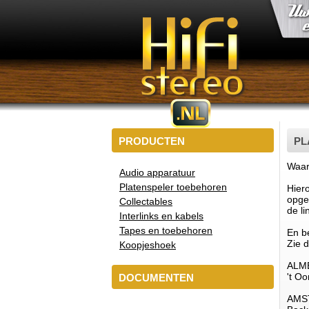
PRODUCTEN
PL
Waar 
Audio apparatuur
Platenspeler toebehoren
Hiero
opgeb
Collectables
de li
Interlinks en kabels
Tapes en toebehoren
En be
Zie d
Koopjeshoek
ALM
't Oo
DOCUMENTEN
AMS