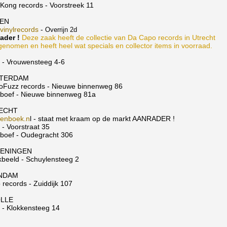
 Kong records - Voorstreek 11
DEN
vinylrecords
-
Overrijn 2d
ader !
Deze zaak heeft de collectie van Da Capo records in Utrecht
genomen en heeft heel wat specials en collector items in voorraad.
o - Vrouwensteeg 4-6
TERDAM
Fuzz records - Nieuwe binnenweg 86
tboef - Nieuwe binnenweg 81a
ECHT
tenboek.n
l - staat met kraam op de markt AANRADER !
 - Voorstraat 35
tboef - Oudegracht 306
ENINGEN
kbeeld - Schuylensteeg 2
NDAM
 records - Zuiddijk 107
LLE
o - Klokkensteeg 14