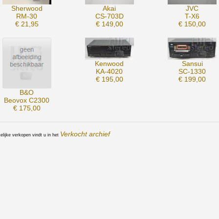
Sherwood
Akai
JVC
RM-30
CS-703D
T-X6
€ 21,95
€ 149,00
€ 150,00
Kenwood
Sansui
KA-4020
SC-1330
€ 195,00
€ 199,00
B&O
Beovox C2300
€ 175,00
Verkocht archief
lijke verkopen vindt u in het