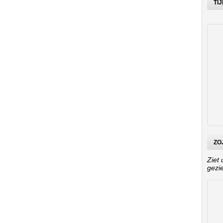
TIJ
ZO
Ziet 
gezi