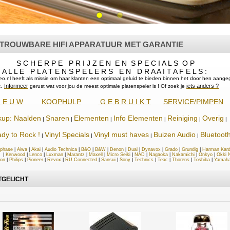
TROUWBARE HIFI APPARATUUR MET GARANTIE
SELECTEERD
SELECTEERD
 H E R P E P R I J Z E N E N S P E C I A L S O P
L E P L A T E N S P E L E R S E N D R A A I T A F E L S :
ereo.nl heeft als missie om haar klanten een optimaal geluid te bieden binnen het door hen aang
Informeer
iets anders ?
.
gerust wat voor jou de meest optimale platenspeler is ! Of zoek je
I E U W
KOOPHULP
G E B R U I K T
SERVICE/PIMPEN
Klik hier voor de meest verkochte producten
Klik hier voor de meest verkochte producten
kup: Naalden
Snaren
Elementen
Info Elementen
Reiniging
Overig
|
|
|
|
|
|
dy to Rock !
Vinyl Specials
Vinyl must haves
Buizen Audio
Bluetoot
|
|
|
|
phase
|
Aiwa
|
Akai
|
Audio Technica
|
B&O
|
B&W
|
Denon
|
Dual
|
Dynavox
|
Grado
|
Grundig
|
Harman Kar
|
Kenwood
|
Lenco
|
Luxman
|
Marantz
|
Maxell
|
Micro Seiki
|
NAD
|
Nagaoka
|
Nakamichi
|
Onkyo
|
Okki 
fon
|
Philips
|
Pioneer
|
Revox
|
RU Connected
|
Sansui
|
Sony
|
Technics
|
Teac
|
Thorens
|
Toshiba
|
Yamah
TGELICHT