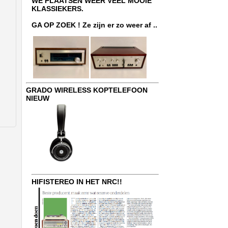
WE PLAATSEN WEER VEEL MOOIE
KLASSIEKERS.
GA OP ZOEK ! Ze zijn er zo weer af ..
GRADO WIRELESS KOPTELEFOON
NIEUW
HIFISTEREO IN HET NRC!!