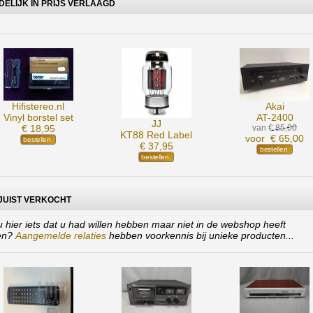
DELIJK IN PRIJS VERLAAGD
Hifistereo.nl
Akai
Vinyl borstel set
AT-2400
JJ
€ 18,95
van € 85,00
KT88 Red Label
voor € 65,00
€ 37,95
JUIST VERKOCHT
u hier iets dat u had willen hebben maar niet in de webshop heeft
en?
Aangemelde relaties
hebben voorkennis bij unieke producten...