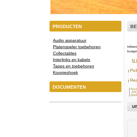
PRODUCTEN
BE
VOOR JOU GE
VOOR JOU GE
S C
Audio apparatuur
A L 
Platenspeler toebehoren
hifist
budget
Collectables
Interlinks en kabels
N 
Tapes en toebehoren
Pic
|
Koopjeshoek
Rea
|
DOCUMENTEN
|
Accu
|
JVC
|
Orto
UI