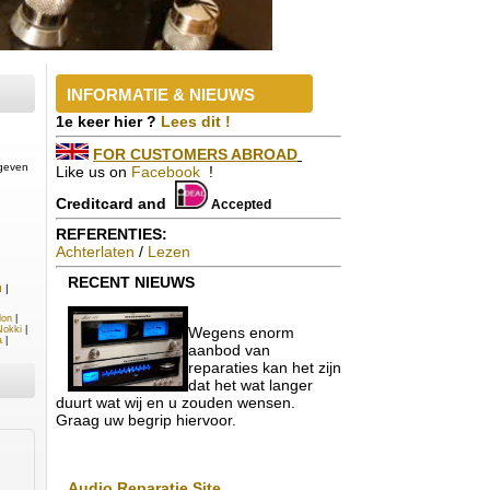
INFORMATIE & NIEUWS
1e keer hier ?
Lees dit !
FOR CUSTOMERS ABROAD
egeven
Like us on
Facebook
!
Creditcard and
Accepted
REFERENTIES:
Achterlaten
/
Lezen
RECENT
NIEUWS
h
|
don
|
Nokki
|
Wegens enorm
a
|
aanbod van
reparaties kan het zijn
dat het wat langer
duurt wat wij en u zouden wensen.
Graag uw begrip hiervoor.
Audio Reparatie Site