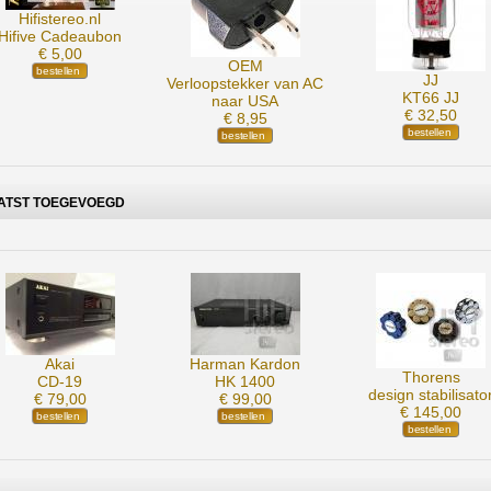
Hifistereo.nl
Hifive Cadeaubon
€ 5,00
OEM
JJ
Verloopstekker van AC
KT66 JJ
naar USA
€ 32,50
€ 8,95
ATST TOEGEVOEGD
Akai
Harman Kardon
Thorens
CD-19
HK 1400
design stabilisato
€ 79,00
€ 99,00
€ 145,00