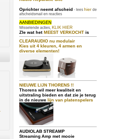
Oprichter neemt afscheid
hier
- lees
de
afscheidsmail en reacties
AANBIEDINGEN
KLIK HIER
Wisselende acties,
ZIe wat het
MEEST VERKOCHT
is
CLEARAUDIO nu modulair
Kies uit 4 kleuren, 4 armen en
diverse elementen!
NIEUWE LIJN THORENS !!
Thorens wil meer kwaliteit en
uitstraling bieden en dat zie je terug
in de nieuwe
lijn van platenspelers
r
AUDIOLAB STREAMP
Streaming Amp met mooie