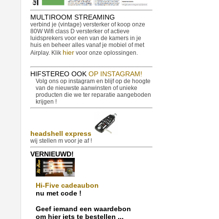
MULTIROOM STREAMING
verbind je (vintage) versterker of koop onze
80W Wifi class D versterker of actieve
luidsprekers voor een van de kamers in je
huis en beheer alles vanaf je mobiel of met
hier
Airplay. Klik
voor onze oplossingen.
HIFSTEREO OOK
OP INSTAGRAM!
Volg ons op instagram en blijf op de hoogte
van de nieuwste aanwinsten of unieke
producten die we ter reparatie aangeboden
krijgen !
headshell express
wij stellen m voor je af !
VERNIEUWD!
Hi-Five cadeaubon
nu met code !
Geef iemand een waardebon
om hier iets te bestellen ...