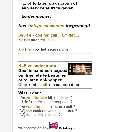
... of te laten opknappen of
een servicebeurt te geven
Eerder nieuws:
Nos
vintage elementen
toegevoegd
Beurtje - doe het zelf !
Of niet....
checklist
Zie ook onze
hier
Klik
voor het nieuwsarchief.
Hi-Five cadeaubon
Geef iemand een tegoed
om hier iets te bestellen
of te laten opknappen
Of je kunt
jezelf
iets cadeau doen.
Wist u dat :
zoekfunctie
- De
bij alles helpt ?
- U de foto's 2x kunt uitvergroten ?
webshop
- De
dagelijks uitbreidt ?
- Wij ook moderne audio repareren ?
- Wij draaitafels servicen ?
wij accepteren ook
Betalingen