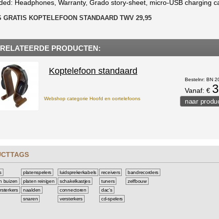
uded: Headphones, Warranty, Grado story-sheet, micro-USB charging c
 GRATIS KOPTELEFOON STANDAARD TWV 29,95
RELATEERDE PRODUCTEN:
Koptelefoon standaard
Bestelnr: BN 
3
Vanaf: €
Webshop categorie Hoofd en oortelefoons
UCTTAGS
s
platenspelers
luidsprekerkabels
receivers
bandrecorders
n buizen
platen reinigen
schakelkastjes
tuners
zelfbouw
rsterkers
naalden
connectoren
dac's
snaren
versterkers
cd-spelers