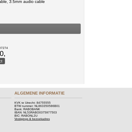
able, 3.5mm audio cable
207274
0,
ALGEMENE INFORMATIE
KVK te Utrecht: 84755555
BTW nummer: NL863350586B01
Bank: RABOBANK
IBAN: NL53RABO0375977503
BIC: RABONL2U
Vestigings & bezoekadres