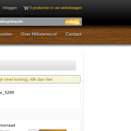
Inloggen
0 producten in uw winkelwagen
ensten
Over Hifistereo.nl
Contact
ensten
Over Hifistereo.nl
Contact
n (met korting), klik dan hier.
ar_5289
voorraad
,0% btw)