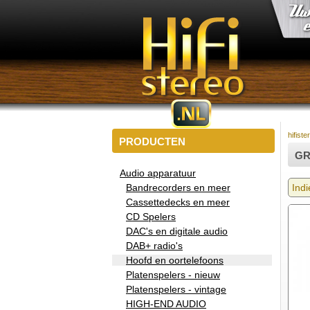
hifiste
PRODUCTEN
GR
Audio apparatuur
Bandrecorders en meer
Indi
Cassettedecks en meer
CD Spelers
DAC's en digitale audio
DAB+ radio's
Hoofd en oortelefoons
Platenspelers - nieuw
Platenspelers - vintage
HIGH-END AUDIO