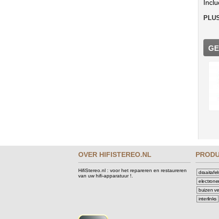
Incl
PLUS
GE
OVER HIFISTEREO.NL
PROD
HifiStereo.nl : voor het repareren en restaureren
draaitafel
van uw hifi-apparatuur !.
electrone
buizen ve
interlinks