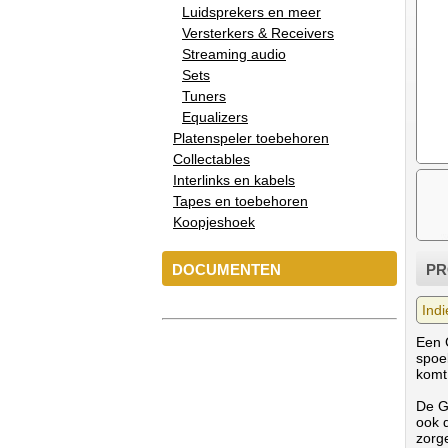
Luidsprekers en meer
Versterkers & Receivers
Streaming audio
Sets
Tuners
Equalizers
Platenspeler toebehoren
Collectables
Interlinks en kabels
Tapes en toebehoren
Koopjeshoek
DOCUMENTEN
PR
Indi
Een 
spoe
komt 
De G
ook 
zorg