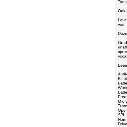
Toep
Ook 
Leve
voor
Deze
Grado
unaff
spre
voca
Bete
Audi
Bluet
Batt
Work
Batte
Freq
Mic S
Tran
Opera
SPL 
Nomi
Driv