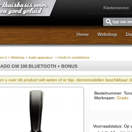
Klantenservice
Home
Webshop
Di
Home
Webshop
Di
reo.nl
»
Webshop
»
Audio apparatuur
»
Hoofd en oortelefoons
ADO GW 100 BLUETOOTH + BONUS
en u over dit product wilt weten of er bijv. demomodellen beschikbaar zij
Bestelnummer: Ton
Merknaam:
Grado
Voorraadstatus:
Op 
(incl. 21