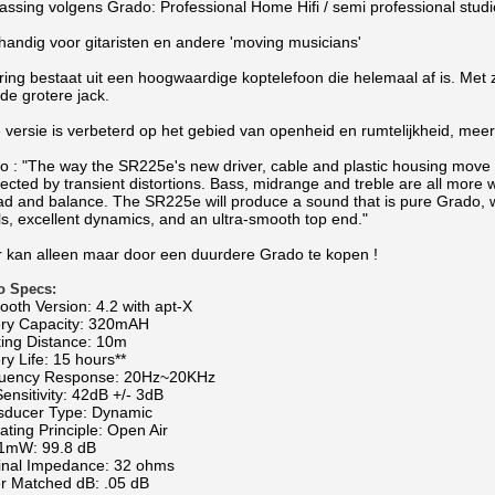
assing volgens Grado: Professional Home Hifi / semi professional stud
handig voor gitaristen en andere 'moving musicians'
ring bestaat uit een hoogwaardige koptelefoon die helemaal af is. Met 
 de grotere jack.
 versie is verbeterd op het gebied van openheid en rumtelijkheid, mee
 : "The way the SR225e's new driver, cable and plastic housing move air
ected by transient distortions. Bass, midrange and treble are all more w
ad and balance. The SR225e will produce a sound that is pure Grado, wi
ls, excellent dynamics, and an ultra-smooth top end."
r kan alleen maar door een duurdere Grado te kopen !
o Specs:
ooth Version: 4.2 with apt-X
ery Capacity: 320mAH
ing Distance: 10m
ry Life: 15 hours**
uency Response: 20Hz~20KHz
ensitivity: 42dB +/- 3dB
sducer Type: Dynamic
ting Principle: Open Air
1mW: 99.8 dB
nal Impedance: 32 ohms
er Matched dB: .05 dB