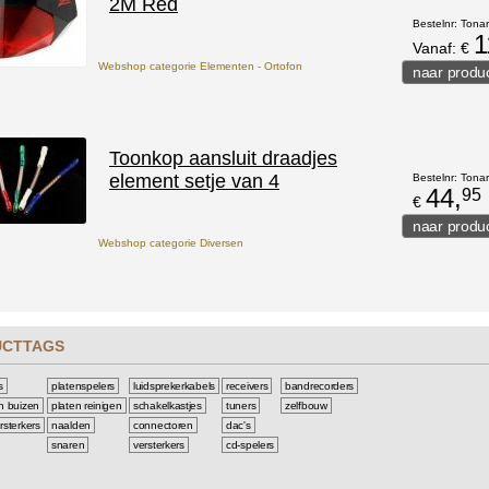
2M Red
Bestelnr: Tona
1
Vanaf: €
Webshop categorie Elementen - Ortofon
Toonkop aansluit draadjes
element setje van 4
Bestelnr: Tona
44,
95
€
Webshop categorie Diversen
UCTTAGS
s
platenspelers
luidsprekerkabels
receivers
bandrecorders
n buizen
platen reinigen
schakelkastjes
tuners
zelfbouw
rsterkers
naalden
connectoren
dac's
snaren
versterkers
cd-spelers