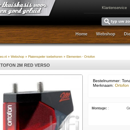
Klantenservice
Home
Webshop
Di
Home
Webshop
Di
reo.nl
»
Webshop
»
Platenspeler toebehoren
»
Elementen - Ortofon
TOFON 2M RED VERSO
Bestelnummer: Ton
Merknaam:
Ortofon
Montage:
:
Gr