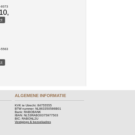
r-9373
10,
r-5563
ALGEMENE INFORMATIE
KVK te Utrecht: 84755555
BTW nummer: NL863350586B01
Bank: RABOBANK
IBAN: NL53RABO0375977503
BIC: RABONL2U
Vestigings & bezoekadres