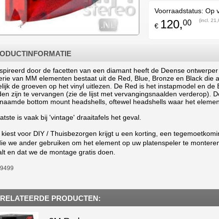
Voorraadstatus:
Op 
120,
(incl. 21
00
€
ODUCTINFORMATIE
spireerd door de facetten van een diamant heeft de Deense ontwerpe
erie van MM elementen bestaat uit de Red, Blue, Bronze en Black die a
lijk de groeven op het vinyl uitlezen. De Red is het instapmodel en de
en zijn te vervangen (zie de lijst met vervangingsnaalden verderop). D
naamde bottom mount headshells, oftewel headshells waar het element
aatste is vaak bij 'vintage' draaitafels het geval.
u kiest voor DIY / Thuisbezorgen krijgt u een korting, een tegemoetkom
 die we ander gebruiken om het element op uw platenspeler te monteren.
alt en dat we de montage gratis doen.
-9499
RELATEERDE PRODUCTEN: