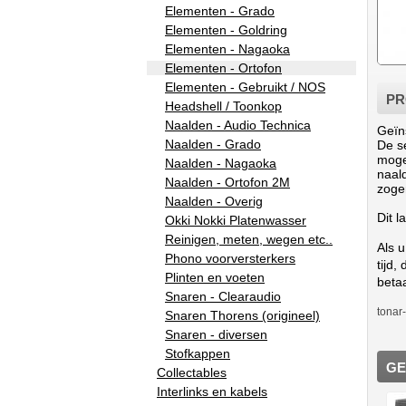
Elementen - Grado
Elementen - Goldring
Elementen - Nagaoka
Elementen - Ortofon
Elementen - Gebruikt / NOS
PR
Headshell / Toonkop
Naalden - Audio Technica
Geïn
Naalden - Grado
De s
moge
Naalden - Nagaoka
naald
Naalden - Ortofon 2M
zoge
Naalden - Overig
Dit l
Okki Nokki Platenwasser
Reinigen, meten, wegen etc..
Als 
Phono voorversterkers
tijd,
Plinten en voeten
beta
Snaren - Clearaudio
tonar
Snaren Thorens (origineel)
Snaren - diversen
Stofkappen
GE
Collectables
Interlinks en kabels