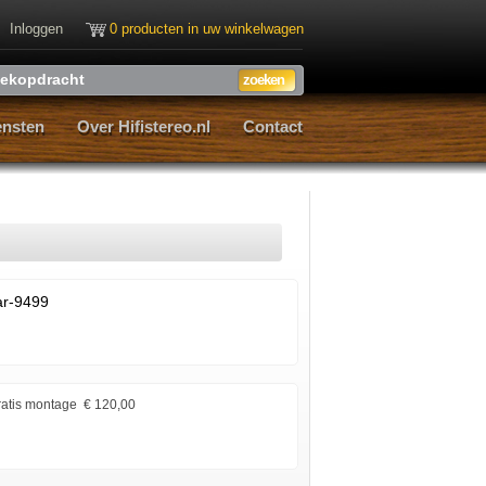
Inloggen
0 producten in uw winkelwagen
ensten
Over Hifistereo.nl
Contact
ensten
Over Hifistereo.nl
Contact
ar-9499
atis montage € 120,00