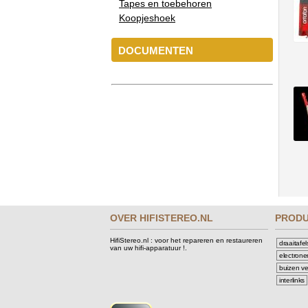
Tapes en toebehoren
Koopjeshoek
DOCUMENTEN
OVER HIFISTEREO.NL
PROD
HifiStereo.nl : voor het repareren en restaureren
draaitafel
van uw hifi-apparatuur !.
electrone
buizen ve
interlinks