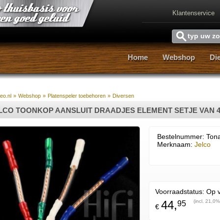
Klantenservice
Home
Webshop
Di
Home
Webshop
Di
reo.nl
»
Webshop
»
Platenspeler toebehoren
»
Diversen
LCO TOONKOP AANSLUIT DRAADJES ELEMENT SETJE VAN 
Bestelnummer: Ton
Merknaam:
Jelco
Voorraadstatus:
Op 
44,
(incl. 21,0%
95
€