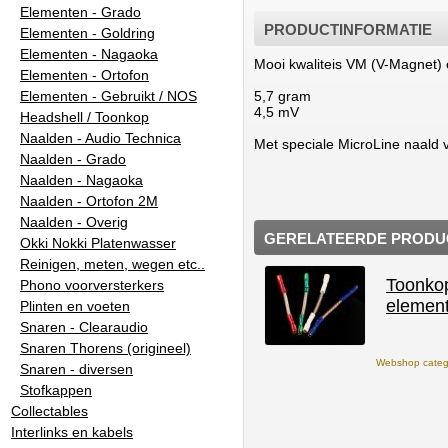
Elementen - Grado
PRODUCTINFORMATIE
Elementen - Goldring
Elementen - Nagaoka
Mooi kwaliteis VM (V-Magnet) 
Elementen - Ortofon
Elementen - Gebruikt / NOS
5,7 gram
4,5 mV
Headshell / Toonkop
Naalden - Audio Technica
Met speciale MicroLine naald 
Naalden - Grado
Naalden - Nagaoka
Naalden - Ortofon 2M
Naalden - Overig
GERELATEERDE PRODU
Okki Nokki Platenwasser
Reinigen, meten, wegen etc..
Toonkop
Phono voorversterkers
element
Plinten en voeten
Snaren - Clearaudio
Snaren Thorens (origineel)
Webshop catego
Snaren - diversen
Stofkappen
Collectables
Interlinks en kabels