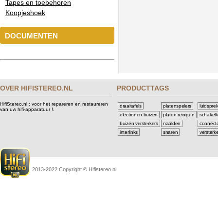
Tapes en toebehoren
Koopjeshoek
DOCUMENTEN
OVER HIFISTEREO.NL
PRODUCTTAGS
HifiStereo.nl : voor het repareren en restaureren
draaitafels
platenspelers
luidspre
van uw hifi-apparatuur !.
electronen buizen
platen reinigen
schakelk
buizen versterkers
naalden
connect
interlinks
snaren
versterk
2013-2022 Copyright © Hifistereo.nl