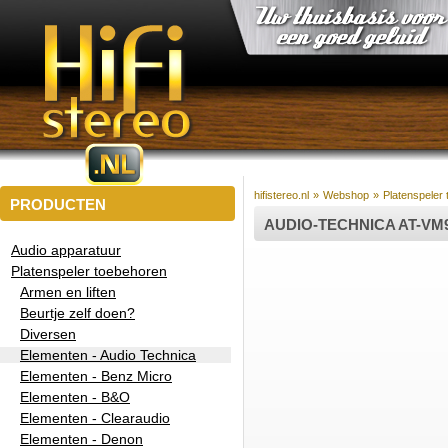
hifistereo.nl
»
Webshop
»
Platenspeler
PRODUCTEN
AUDIO-TECHNICA AT-VM
Audio apparatuur
Platenspeler toebehoren
Armen en liften
Beurtje zelf doen?
Diversen
Elementen - Audio Technica
Elementen - Benz Micro
Elementen - B&O
Elementen - Clearaudio
Elementen - Denon