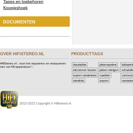
Tapes en toebehoren
Koopjeshoek
DOCUMENTEN
OVER HIFISTEREO.NL
PRODUCTTAGS
HifiStereo.nl : voor het repareren en restaureren
draaitafels
platenspelers
luidspre
van uw hifi-apparatuur !.
electronen buizen
platen reinigen
schakelk
buizen versterkers
naalden
connect
interlinks
snaren
versterk
2013-2022 Copyright © Hifistereo.nl