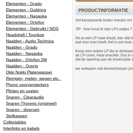
Elementen - Grado
Elementen - Goldring
PRODUCTINFORMATIE
Elementen - Nagaoka
Set transparante buiten hoezen om e
Elementen - Ortofon
Elementen - Gebruikt / NOS
TIP : Hoe houd ik mijn LP's netjes ?
Headshell / Toonkop
Als je een LP vaak draait, dan sli
Naalden - Audio Technica
wat voor over heeft. Het is ook leuk
Naalden - Grado
Koop voor iedere LP die je dierbaar
Naalden - Nagaoka
de LP-cover, maar erachter. Dus in 
Naalden - Ortofon 2M
dat de opening aan de bovenzijde zit
Naalden - Overig
pe
we verkopen ook binnenhoezen
Okki Nokki Platenwasser
Reinigen, meten, wegen etc..
Phono voorversterkers
Plinten en voeten
Snaren - Clearaudio
Snaren Thorens (origineel)
Snaren - diversen
Stofkappen
Collectables
Interlinks en kabels