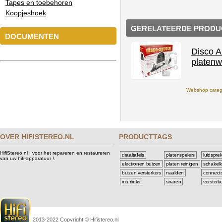
Tapes en toebehoren
Koopjeshoek
GERELATEERDE PRODU
DOCUMENTEN
Disco A
platen
Webshop catego
OVER HIFISTEREO.NL
PRODUCTTAGS
HifiStereo.nl : voor het repareren en restaureren
draaitafels
platenspelers
luidspre
van uw hifi-apparatuur !.
electronen buizen
platen reinigen
schakelk
buizen versterkers
naalden
connect
interlinks
snaren
versterk
2013-2022 Copyright © Hifistereo.nl