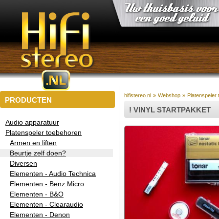
hifistereo.nl
»
Webshop
»
Platenspeler
PRODUCTEN
! VINYL STARTPAKKET
Audio apparatuur
Platenspeler toebehoren
Armen en liften
Beurtje zelf doen?
Diversen
Elementen - Audio Technica
Elementen - Benz Micro
Elementen - B&O
Elementen - Clearaudio
Elementen - Denon