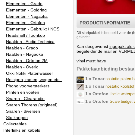
Elementen - Grado
Elementen - Goldring
Elementen - Nagaoka
Elementen - Ortofon
PRODUCTINFORMATIE
Elementen - Gebruikt / NOS
Dit startpakket Is bedoeld voor de (
Headshell / Toonkop
gekocht.
Naalden - Audio Technica
Kan desgewenst
ingepakt als
Naalden - Grado
begeleidende mail en VERMEL
Naalden - Nagaoka
Naalden - Ortofon 2M
vinyl must have
Naalden - Overig
Pakketaanbieding bestaan
Okki Nokki Platenwasser
1 x Tonar
nostatic platen bo
Reinigen, meten, wegen etc..
Phono voorversterkers
1 x Tonar
nostatic koolstof
Plinten en voeten
1 x Ortofon
libelle waterpa
Snaren - Clearaudio
1 x Ortofon
Scale budget 
Snaren Thorens (origineel)
Snaren - diversen
Stofkappen
Collectables
Interlinks en kabels