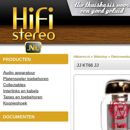
hifistereo.nl
»
Webshop
»
Elektronenbu
PRODUCTEN
JJ KT66 JJ
Audio apparatuur
Platenspeler toebehoren
Collectables
Interlinks en kabels
Tapes en toebehoren
Koopjeshoek
DOCUMENTEN