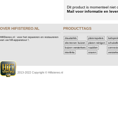
Dit product is momenteel niet 
Mail voor informatie en lever
OVER HIFISTEREO.NL
PRODUCTTAGS
HifiStereo.nl : voor het repareren en restaureren
draaitafels
platenspelers
luidspre
van uw hifi-apparatuur !.
electronen buizen
platen reinigen
schakelk
buizen versterkers
naalden
connect
interlinks
snaren
versterk
2013-2022 Copyright © Hifistereo.nl