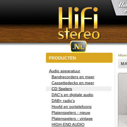
hifiste
PRODUCTEN
MA
Audio apparatuur
Bandrecorders en meer
Cassettedecks en meer
CD Spelers
DAC's en digitale audio
DAB+ radio's
Hoofd en oortelefoons
Platenspelers - nieuw
Platenspelers - vintage
HIGH-END AUDIO