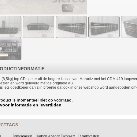
ODUCTINFORMATIE
 (8,5kg) top CD speler uit de hogere klasse van Marantz met het CDM 419 loop
gezien en word geleverd met de originele AB.
is iets goedkoper dan zijn broertje dat ook in onze webshop word aangeboden o
product is momenteel niet op voorraad.
 voor informatie en levertijden
UCTTAGS
s
platenspelers
luidsprekerkabels
receivers
bandrecorders