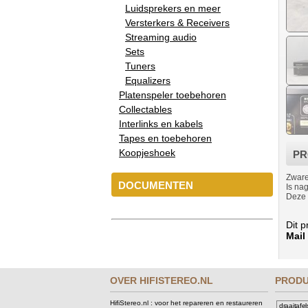
Luidsprekers en meer
Versterkers & Receivers
Streaming audio
Sets
Tuners
Equalizers
Platenspeler toebehoren
Collectables
Interlinks en kabels
Tapes en toebehoren
Koopjeshoek
PR
Zware
DOCUMENTEN
Is na
Deze 
Dit 
Mail
OVER HIFISTEREO.NL
PROD
HifiStereo.nl : voor het repareren en restaureren
draaitafel