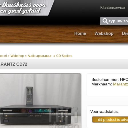
Klantenservice
Home
Webshop
Di
Home
Webshop
Di
reo.nl
»
Webshop
»
Audio apparatuur
»
CD Spelers
RANTZ CD72
Bestelnummer: HP
Merknaam:
Marantz
Voorraadstatus: