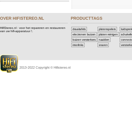
OVER HIFISTEREO.NL
PRODUCTTAGS
HifiStereo.nl : voor het repareren en restaureren
draaitafels
platenspelers
luidspre
van uw hifi-apparatuur !.
electronen buizen
platen reinigen
schakelk
buizen versterkers
naalden
connect
interlinks
snaren
versterk
2013-2022 Copyright © Hifistereo.nl