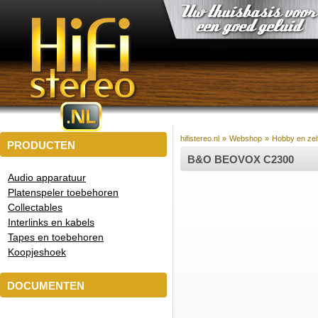
hifistereo.nl
»
Webshop
»
Hobby en ze
PRODUCTEN
B&O BEOVOX C2300
Audio apparatuur
Platenspeler toebehoren
Collectables
Interlinks en kabels
Tapes en toebehoren
Koopjeshoek
DOCUMENTEN