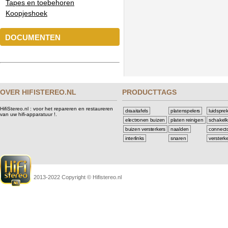
Tapes en toebehoren
Koopjeshoek
DOCUMENTEN
OVER HIFISTEREO.NL
PRODUCTTAGS
HifiStereo.nl : voor het repareren en restaureren
draaitafels
platenspelers
luidspre
van uw hifi-apparatuur !.
electronen buizen
platen reinigen
schakelk
buizen versterkers
naalden
connect
interlinks
snaren
versterk
2013-2022 Copyright © Hifistereo.nl