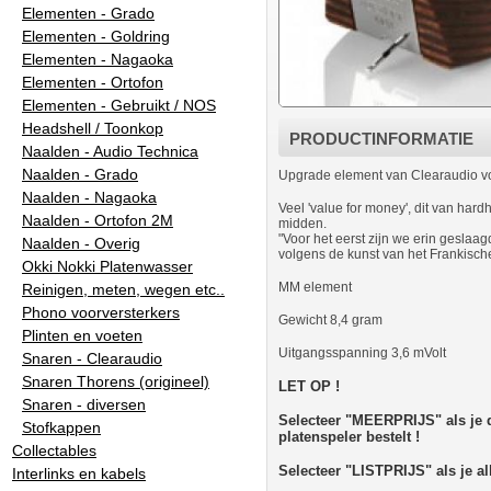
Elementen - Grado
Elementen - Goldring
Elementen - Nagaoka
Elementen - Ortofon
Elementen - Gebruikt / NOS
Headshell / Toonkop
PRODUCTINFORMATIE
Naalden - Audio Technica
Naalden - Grado
Upgrade element van Clearaudio vo
Naalden - Nagaoka
Veel 'value for money', dit van har
Naalden - Ortofon 2M
midden.
"Voor het eerst zijn we erin gesla
Naalden - Overig
volgens de kunst van het Frankisc
Okki Nokki Platenwasser
MM element
Reinigen, meten, wegen etc..
Phono voorversterkers
Gewicht 8,4 gram
Plinten en voeten
Uitgangsspanning 3,6 mVolt
Snaren - Clearaudio
Snaren Thorens (origineel)
LET OP !
Snaren - diversen
Selecteer "MEERPRIJS" als je di
Stofkappen
platenspeler bestelt !
Collectables
Selecteer "LISTPRIJS" als je al
Interlinks en kabels