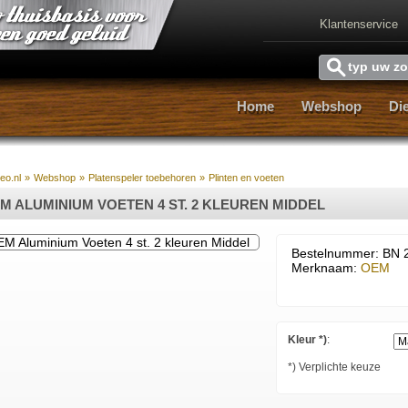
Klantenservice
Home
Webshop
Di
Home
Webshop
Di
reo.nl
»
Webshop
»
Platenspeler toebehoren
»
Plinten en voeten
M ALUMINIUM VOETEN 4 ST. 2 KLEUREN MIDDEL
Bestelnummer: BN 
Merknaam:
OEM
Kleur *)
:
*) Verplichte keuze