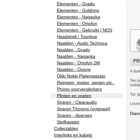
Elementen - Grado
Elementen - Goldring
Elementen - Nagaoka
Elementen - Ortofon
Elementen - Gebruikt / NOS
Headshell / Toonkop
Naalden - Audio Technica
Naalden - Grado
Naalden - Nagaoka
PR
Naalden - Ortofon 2M
Naalden - Overig
4 stu
Okki Nokki Platenwasser
Ten b
Reinigen, meten, wegen etc..
luids
Phono voorversterkers
Tip: 
Plinten en voeten
Snaren - Clearaudio
Lever
Snaren Thorens (origineel)
Diame
Snaren - diversen
Stofkappen
Collectables
Interlinks en kabels