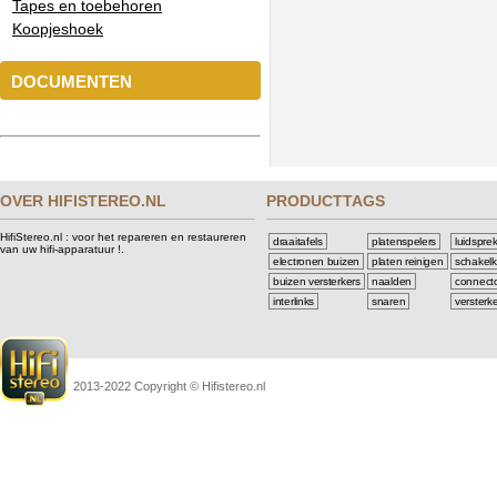
Tapes en toebehoren
Koopjeshoek
DOCUMENTEN
OVER HIFISTEREO.NL
PRODUCTTAGS
HifiStereo.nl : voor het repareren en restaureren
draaitafels
platenspelers
luidspre
van uw hifi-apparatuur !.
electronen buizen
platen reinigen
schakelk
buizen versterkers
naalden
connect
interlinks
snaren
versterk
2013-2022 Copyright © Hifistereo.nl